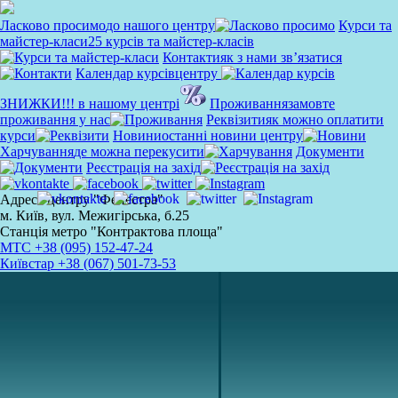
Ласково просимо
до нашого центру
Курси та
майстер-класи
25 курсів та майстер-класів
Контакти
як з нами зв’язатися
Календар курсів
центру
ЗНИЖКИ!!!
в нашому центрі
Проживання
замовте
проживання у нас
Реквізити
як можно оплатити
курси
Новини
останні новини центру
Харчування
де можна перекусити
Документи
Реєстрація на захід
Адреса центру "Фенестра"
м. Київ, вул. Межигірська, б.25
Станція метро "Контрактова площа"
MTC
+38 (095) 152-47-24
Київстар
+38 (067) 501-73-53