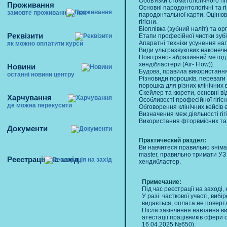
Обов'язки стоматологічного гігі
Проживання
Основні пародонтологічні та гіг
замовте проживання у нас
пародонтальної карти. Оцінюва
гігієни.
Біоплівка (зубний наліт) та ор
Реквізити
Етапи професійної чистки зубі
Апаратні техніки усунення нал
як можно оплатити курси
Види ультразвукових наконечни
Повітряно- абразивний метод 
хендібластери (Air- Flow)).
Новини
Будова, правила використання
останні новини центру
Різновиди порошків, переваги 
порошка для різних клінічних 
Скейлер та кюрети, основні від
Харчування
Особливості професійної гігієн
де можна перекусити
Обговорення клінічних кейсів е
Визначення меж діяльності гіг
Використання фторвмісних та
Документи
Практический раздел:
Ви навчитеся правильно зніма
master, правильно тримати УЗ
Реєстрація на захід
хендибластер.
Примечание:
Під час реєстрації на заході
У разі часткової участі, вибі
видається, оплата не поверт
Після закінчення навчання в
атестації працівників сфери 
16.04.2025 №650).