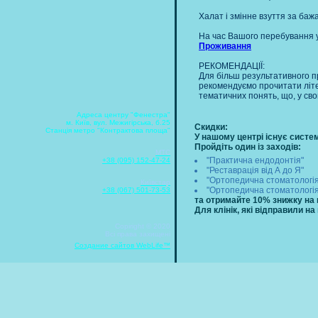
Халат і змінне взуття за ба
На час Вашого перебування у
Проживання
РЕКОМЕНДАЦІЇ:
Для більш результативного п
рекомендуємо прочитати літер
тематичних понять, що, у св
Адреса центру "Фенестра"
м. Київ, вул. Межигірська, б.25
Скидки:
Станція метро "Контрактова площа"
У нашому центрі існує систе
Пройдіть один із заходів:
MTC
"Практична ендодонтія"
+38 (095) 152-47-24
"Реставрація від А до Я"
"Ортопедична стоматологія-
Київстар
"Ортопедична стоматологія
+38 (067) 501-73-53
та отримайте 10% знижку на в
Для клінік, які відправили н
Copiright © 2020
Всі права захищені
Создание сайтов WebLife™