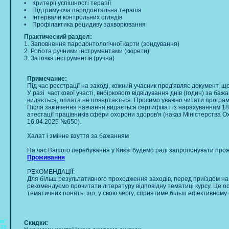
• Критерії успішності терапії
• Підтримуюча пародонтальна терапія
• Інтервали контрольних оглядів
• Профілактика рецидиву захворювання
Практический раздел:
1. Заповнення пародонтологічної карти (зондування)
2. Робота ручними інструментами (кюрети)
3. Заточка інструментів (ручна)
Примечание:
Під час реєстрації на заході, кожний учасник пред'являє документ, щ
У разі часткової участі, вибіркового відвідування днів (годин) за ба
видається, оплата не повертається. Просимо уважно читати програм
Після закінчення навчання видається сертифікат із нарахуванням 18
атестації працівників сфери охорони здоров'я (наказ Міністерства О
16.04.2025 №650).
Халат і змінне взуття за бажанням
На час Вашого перебування у Києві будемо раді запропонувати про
Проживання
РЕКОМЕНДАЦІЇ:
Для більш результативного проходження заходів, перед приїздом на 
рекомендуємо прочитати літературу відповідну тематиці курсу. Це ос
тематичних понять, що, у свою чергу, сприятиме більш ефективному
ра"
Скидки:
.25