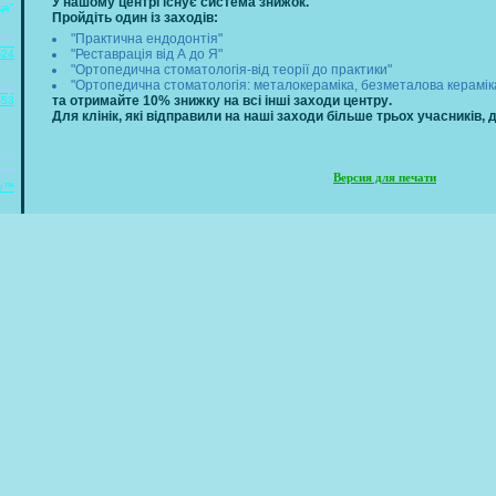
У нашому центрі існує система знижок.
ща"
Пройдіть один із заходів:
"Практична ендодонтія"
TC
"Реставрація від А до Я"
-24
"Ортопедична стоматологія-від теорії до практики"
"Ортопедична стоматологія: металокераміка, безметалова керамік
тар
та отримайте 10% знижку на всі інші заход
и центру
.
-53
Для клінік, які відправили на наші заходи більше трьох учасників, 
020
ені
Версия для печати
fe™