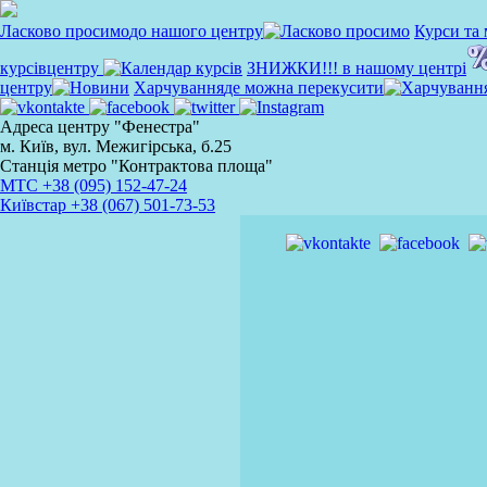
Ласково просимо
до нашого центру
Курси та 
курсів
центру
ЗНИЖКИ!!!
в нашому центрі
центру
Харчування
де можна перекусити
Адреса центру "Фенестра"
м. Київ, вул. Межигірська, б.25
Станція метро "Контрактова площа"
MTC
+38 (095) 152-47-24
Київстар
+38 (067) 501-73-53