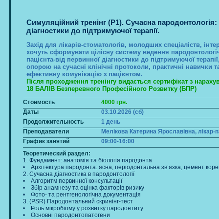
Симуляційний тренінг (P1). Сучасна пародонтологія: 
діагностики до підтримуючої терапії.
Захід для лікарів-стоматологів, молодших спеціаліств, інтер
хочуть сформувати цілісну систему ведення пародонтологі
пацієнта-від первинної діагностики до підтримуючої терапії,
опорою на сучасні клінічні протоколи, практичні навички т
ефективну комунікацію з пацієнтом.
Після проходження тренінгу видається сертифікат з нарах
18 БАЛІВ Безперевного Професійного Розвитку (БПР)
Стоимость
4000 грн.
Даты
03.10.2026 (сб)
Продолжительность
1 день
Преподаватели
Мелікова Катерина Ярославівна, лікар-
График занятий
09:00-16:00
Теоретический раздел:
1. Фундамент: анатомія та біологія пародонта
• Архітектура пародонта: ясна, періодонтальна зв’язка, цемент коре
2. Сучасна діагностика в пародонтології
• Алгоритм первинної консультації
• Збір анамнезу та оцінка факторів ризику
• Фото- та рентгенологічна документація
3. (PSR) Пародонтальний скринінг-тест
• Роль мікробіому у розвитку пародонтиту
• Основні пародонтопатогени