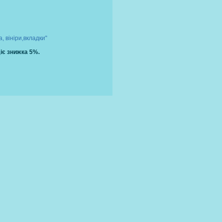
а,
вініри,вкладки"
діє знижка 5%.