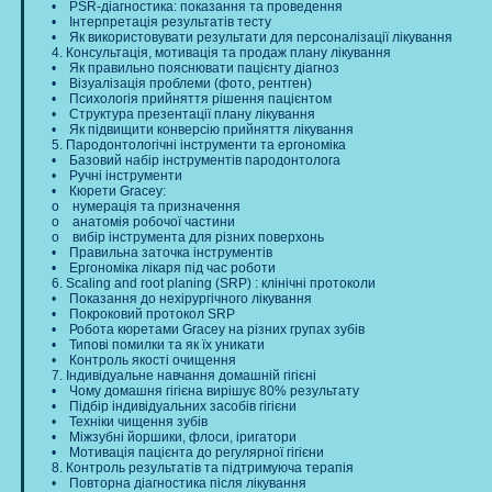
• PSR-діагностика: показання та проведення
• Інтерпретація результатів тесту
• Як використовувати результати для персоналізації лікування
4. Консультація, мотивація та продаж плану лікування
• Як правильно пояснювати пацієнту діагноз
• Візуалізація проблеми (фото, рентген)
• Психологія прийняття рішення пацієнтом
• Структура презентації плану лікування
• Як підвищити конверсію прийняття лікування
5. Пародонтологічні інструменти та ергономіка
• Базовий набір інструментів пародонтолога
• Ручні інструменти
• Кюрети Gracey:
o нумерація та призначення
o анатомія робочої частини
o вибір інструмента для різних поверхонь
• Правильна заточка інструментів
• Ергономіка лікаря під час роботи
6. Scaling and root planing (SRP) : клінічні протоколи
• Показання до нехірургічного лікування
• Покроковий протокол SRP
• Робота кюретами Gracey на різних групах зубів
• Типові помилки та як їх уникати
• Контроль якості очищення
7. Індивідуальне навчання домашній гігієні
• Чому домашня гігієна вирішує 80% результату
• Підбір індивідуальних засобів гігієни
• Техніки чищення зубів
• Міжзубні йоршики, флоси, іригатори
• Мотивація пацієнта до регулярної гігієни
8. Контроль результатів та підтримуюча терапія
• Повторна діагностика після лікування