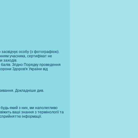
о засвідчує особу (з фотографією).
жанням учасника, сертифікат не
и заходів.
 балів. Згідно Порядку проведення
хорони Здоров'я України від
живання. Докладніше див.
будь-який з них, ми наполегливо
віжить ваші знання з термінології та
 сприйняттю інформації.