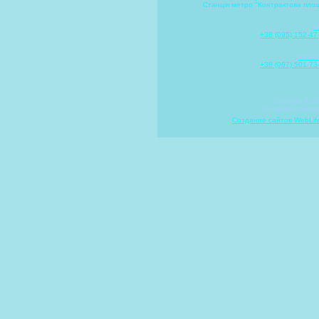
Станція метро "Контрактова пло
M
+38 (095) 152-47
Київс
+38 (067) 501-73
Copiright © 2
Всі права захищ
Создание сайтов WebLi