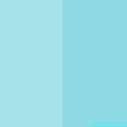
Адреса центру "Фенест
м. Київ, вул. Межигірська, б