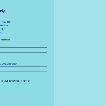
від
нів, які
чного
 з
а
уванням
пародонтолог.
ня, альвеолярна кістка.