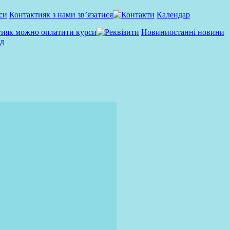
Контакти
як з нами зв’язатися
Календар
ти
як можно оплатити курси
Новини
останні новини