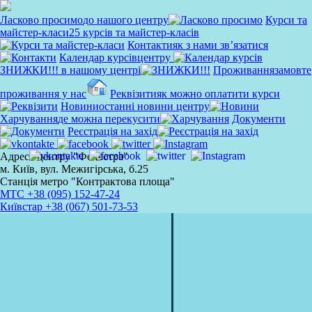
Ласково просимо
до нашого центру
Курси та
майстер-класи
25 курсів та майстер-класів
Контакти
як з нами зв’язатися
Календар курсів
центру
ЗНИЖКИ!!!
в нашому центрі
Проживання
замовте
проживання у нас
Реквізити
як можно оплатити курси
Новини
останні новини центру
Харчування
де можна перекусити
Документи
Реєстрація на захід
Адреса центру "Фенестра"
м. Київ, вул. Межигірська, б.25
Станція метро "Контрактова площа"
MTC
+38 (095) 152-47-24
Київстар
+38 (067) 501-73-53